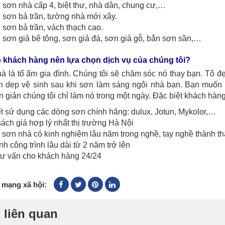
 sơn nhà cấp 4, biệt thư, nhà dân, chung cư,…
 sơn bả trần, tường nhà mới xây.
 sơn bả trần, vách thạch cao.
 sơn giả bê tông, sơn giả đá, sơn giả gỗ, bắn sơn sần,…
o khách hàng nên lựa chọn dịch vụ của chúng tôi?
à là tổ ấm gia đình. Chúng tôi sẽ chăm sóc nó thay bạn. Tô đ
n dẹp vệ sinh sau khi sơn làm sáng ngôi nhà bạn. Bạn muốn
 giản chúng tôi chỉ làm nó trong một ngày. Đặc biệt khách hàng
 sử dụng các dòng sơn chính hãng: dulux, Jotun, Mykolor,…
ách giá hợp lý nhất thị trường Hà Nội
 sơn nhà có kinh nghiệm lâu năm trong nghề, tay nghề thành th
h công trình lâu dài từ 2 năm trở lên
tư vấn cho khách hàng 24/24
 mạng xã hội:
 liên quan