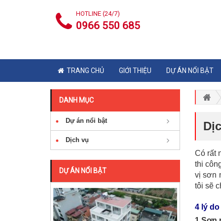
HOTLINE (24/7)
0966 550 685
TRANG CHỦ
GIỚI THIỆU
DỰ ÁN NỔI BẬT
DANH MỤC
Dự án nổi bật
Dịc
Dịch vụ
Có rất 
thi côn
DỰ ÁN NỔI BẬT
vị sơn 
tôi sẽ 
4 lý d
1.Sơn 