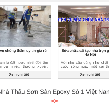
vụ chống thấm uy tín-giá rẻ
Sửa chữa cải tạo nhà trọn g
Hà Nội
am là đất nước nhiệt đới, ẩm
Với nhu cầu cũng như chất
 mưa nhiều, thường xuyên.
cuộc sống ngày một cải thi
à một trong những nguyên
việc xây dựng nhà cửa h
chính khiến cho sự cố thấm
chữa nhà cửa ngày một gia
Xem chi tiết
Xem chi tiết
ông trình xuất hiện. Nguyên
Trên địa bàn Hà Nội hiện na
khiến các công trình bị thấm
rất nhiều những ngôi nhà đã
Quá trình thi công ẩu, không
cấp, hoặc có nhiều những ng
ận, công trình kém chất lượng
do thi công từ […]
Nhà Thầu Sơn Sàn Epoxy Số 1 Việt Na
 […]