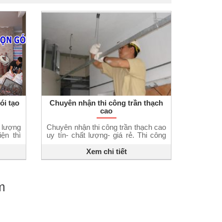
ói tạo
Chuyên nhận thi công trần thạch
cao
 lượng
Chuyên nhận thi công trần thạch cao
ện thì
uy tín- chất lượng- giá rẻ. Thi công
ay sửa
nhà đẹp 24h cung cấp dịch vụ sửa
 tăng.
chữa nhà ở – thi công đóng trần
Xem chi tiết
y đã có
vách ngăn thạch cao. Nhận thiết kế
 xuống
thạch cao trang trí nội thất nhà cửa.
ôi nhà
Trang trí cho mọi không gian tùy
theo mục […]
m