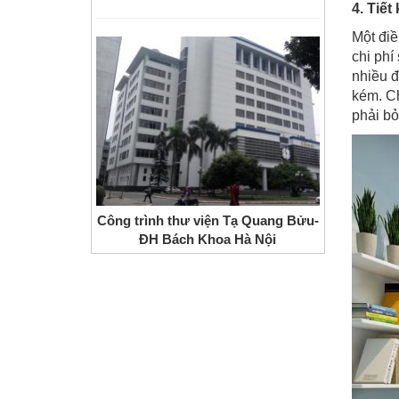
4. Tiết
Một điề
chi phí
nhiều đ
kém. C
phải bỏ
Công trình thư viện Tạ Quang Bửu-
ĐH Bách Khoa Hà Nội