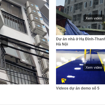
Xem video
Dự án nhà ở Hạ Đình-Than
o
Hà Nội
Xem video
Videos dự án demo số 5