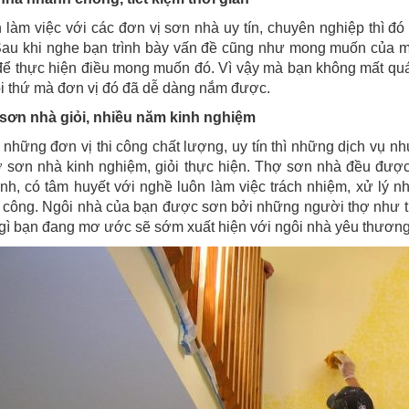
 làm việc với các đơn vị sơn nhà uy tín, chuyên nghiệp thì đó
au khi nghe bạn trình bày vấn đề cũng như mong muốn của mìn
để thực hiện điều mong muốn đó. Vì vậy mà bạn không mất quá nh
thứ mà đơn vị đó đã dễ dàng nắm được.
 sơn nhà giỏi, nhiều năm kinh nghiệm
 những đơn vị thi công chất lượng, uy tín thì những dịch vụ n
 sơn nhà kinh nghiệm, giỏi thực hiện. Thợ sơn nhà đều được 
ình, có tâm huyết với nghề luôn làm việc trách nhiệm, xử lý 
hi công. Ngôi nhà của bạn được sơn bởi những người thợ như thế
gì bạn đang mơ ước sẽ sớm xuất hiện với ngôi nhà yêu thương