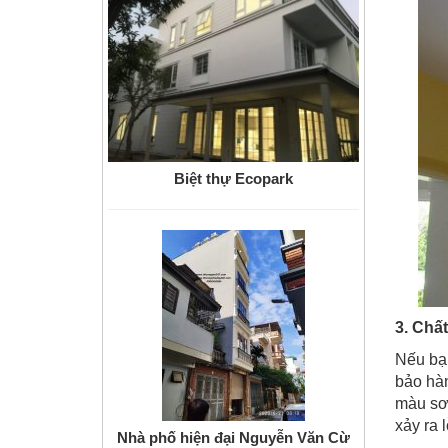
Biệt thự Ecopark
3. Chấ
Nếu bạn
bảo hàn
màu sơn
xảy ra 
Nhà phố hiện đại Nguyễn Văn Cừ