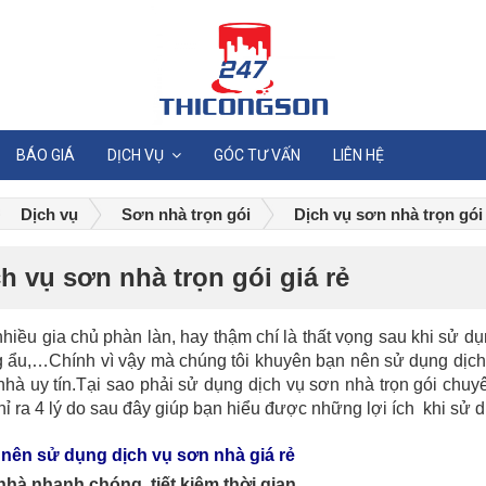
BÁO GIÁ
DỊCH VỤ
GÓC TƯ VẤN
LIÊN HỆ
Dịch vụ
Sơn nhà trọn gói
Dịch vụ sơn nhà trọn gói 
h vụ sơn nhà trọn gói giá rẻ
nhiều gia chủ phàn làn, hay thậm chí là thất vọng sau khi sử d
g ẩu,…Chính vì vậy mà chúng tôi khuyên bạn nên sử dụng dịch
nhà uy tín.Tại sao phải sử dụng dịch vụ sơn nhà trọn gói chu
chỉ ra 4 lý do sau đây giúp bạn hiểu được những lợi ích khi sử 
o nên sử dụng dịch vụ sơn nhà giá rẻ
nhà nhanh chóng, tiết kiệm thời gian