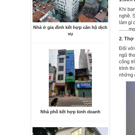
Khi bạn
nghề. S
làm gì 
Nhà ở gia đình kết hợp căn hộ dịch
……mọi 
vụ
2. Thợ
Đối với
ngũ thợ
công tr
trình t
những 
Nhà phố kết hợp kinh doanh