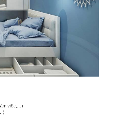
làm việc,…)
…)