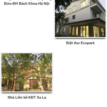
Bửu-ĐH Bách Khoa Hà Nội
Biệt thự Ecopark
Nhà Liền kề-KĐT Xa La