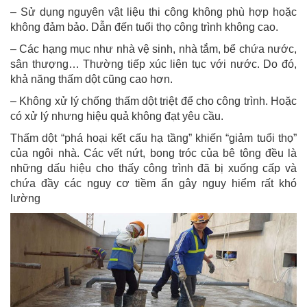
– Sử dụng nguyên vật liệu thi công không phù hợp hoặc
không đảm bảo. Dẫn đến tuổi thọ công trình không cao.
– Các hạng mục như nhà vệ sinh, nhà tắm, bể chứa nước,
sân thượng… Thường tiếp xúc liên tục với nước. Do đó,
khả năng thấm dột cũng cao hơn.
– Không xử lý chống thấm dột triệt để cho công trình. Hoặc
có xử lý nhưng hiệu quả không đạt yêu cầu.
Thấm dột “phá hoại kết cấu hạ tầng” khiến “giảm tuổi thọ”
của ngôi nhà. Các vết nứt, bong tróc của bê tông đều là
những dấu hiệu cho thấy công trình đã bị xuống cấp và
chứa đầy các nguy cơ tiềm ẩn gây nguy hiểm rất khó
lường