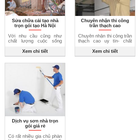
Sửa chữa cải tạo nhà
Chuyên nhận thi công
trọn gói tạo Hà Nội
trần thạch cao
Với nhu cầu cũng như
Chuyên nhận thi công trần
chất lượng cuộc sống
thạch cao uy tín- chất
ngày một cải thiện thì việc
lượng- giá rẻ. Thi công
xây dựng nhà cửa hay
nhà đẹp 24h cung cấp
Xem chi tiết
Xem chi tiết
sửa chữa nhà cửa ngày
dịch vụ sửa chữa nhà ở –
một gia tăng. Trên địa bàn
thi công đóng trần vách
Hà Nội hiện nay đã có rất
ngăn thạch cao. Nhận
nhiều những ngôi nhà đã
thiết kế thạch cao trang trí
xuống cấp, hoặc có nhiều
nội thất nhà cửa. Trang trí
những ngôi nhà do thi
cho mọi không gian tùy
công từ […]
theo mục […]
Dịch vụ sơn nhà trọn
gói giá rẻ
Có rất nhiều gia chủ phàn