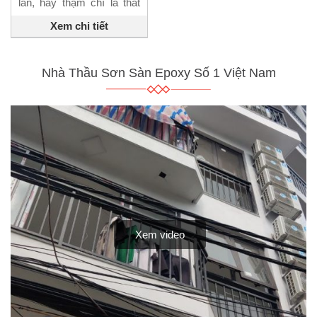
làn, hay thậm chí là thất
vọng sau khi sử dụng dịch
vụ sơn nhà giá rẻ bởi vì
Xem chi tiết
chất lượng kém, thi công
ẩu,…Chính vì vậy mà
chúng tôi khuyên bạn nên
sử dụng dịch vụ sơn nhà
Nhà Thầu Sơn Sàn Epoxy Số 1 Việt Nam
trọn gói chuyên nghiệp
của các đơn vị sơn nhà
[…]
Xem video