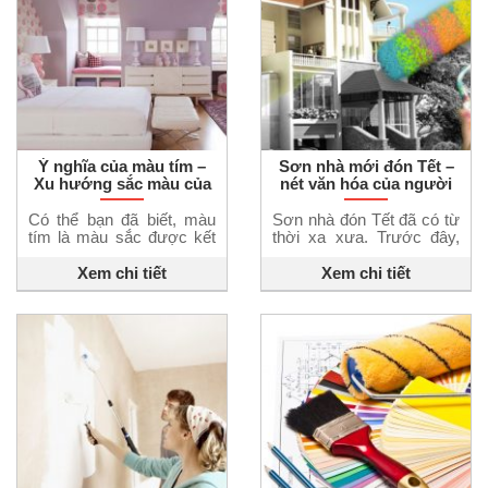
màu chủ đạo, mà là ba
nhà. Đây là sản phẩm
nhịp sắc riêng biệt, cho
sơn nội thất gốc sinh học
phép bạn tự do biến tấu
đầu tiên tại Việt Nam đạt
để mỗi không gian […]
chứng nhận 22% […]
Ý nghĩa của màu tím –
Sơn nhà mới đón Tết –
Xu hướng sắc màu của
nét văn hóa của người
năm
Việt đã có từ ngàn xưa
Có thể bạn đã biết, màu
Sơn nhà đón Tết đã có từ
tím là màu sắc được kết
thời xa xưa. Trước đây,
hợp từ sắc đỏ và xanh
khi ngành công nghệ vật
dương. Ý nghĩa của màu
liệu chưa phát triển thì
Xem chi tiết
Xem chi tiết
tím là gì? Cách phối màu
người ta thường dùng vôi,
sơn tím ra sao sẽ được
ve để sơn mới lại cho
chia sẻ trong bài viết này.
không gian. Truyền thống
Ý nghĩa của màu tím Đối
này vẫn được duy trì và
với người Việt, màu tím là
phát triển cho đến tận bây
một sắc […]
giờ. Sơn nhà đón tết nét
[…]