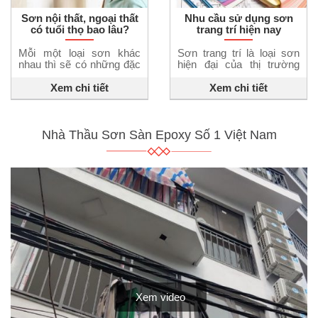
Sơn nội thất, ngoại thất
Nhu cầu sử dụng sơn
có tuổi thọ bao lâu?
trang trí hiện nay
Mỗi một loại sơn khác
Sơn trang trí là loại sơn
nhau thì sẽ có những đặc
hiện đại của thị trường
tính riêng biệt để phù hợp
hiện nay. Xã hội ngày
với vật chủ được sơn và
càng phát triển, nhu cầu
Xem chi tiết
Xem chi tiết
làm hài lòng khách hàng.
sự dụng sơn trang trí của
Trong các loại sơn dùng
khách hàng ngày càng
để sơn nhà cũng được
cao. Để chạy theo kịp sự
chia làm hai loại chính là
phát triển đó, nhiều loại
Nhà Thầu Sơn Sàn Epoxy Số 1 Việt Nam
sơn ngoại thất và sơn nội
sơn trang trí được ra đời
thất. Rất nhiều khách
và cải tiến đáng kể. Bài
hàng […]
viết […]
Xem video