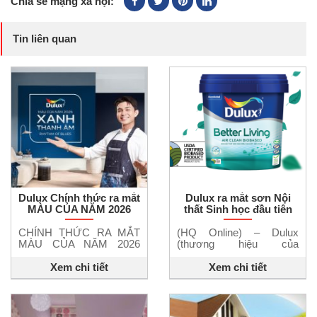
Chia sẻ mạng xã hội:
Tin liên quan
Dulux Chính thức ra mắt
Dulux ra mắt sơn Nội
MÀU CỦA NĂM 2026
thất Sinh học đầu tiên
THE RHYTHM OF
tại Việt Nam
BLUES™ – XANH
CHÍNH THỨC RA MẮT
(HQ Online) – Dulux
THANH ÂM
MÀU CỦA NĂM 2026
(thương hiệu của
THE RHYTHM OF
AkzoNobel), vừa cho ra
BLUES™ – XANH
mắt Dulux Better Living
Xem chi tiết
Xem chi tiết
THANH ÂM Lần đầu tiên,
Air Clean, sản phẩm sơn
Dulux giới thiệu “Bộ 3
nội thất gốc sinh học với
chuyển điệu của sắc
khả năng nâng cao chất
xanh” – không chỉ là một
lượng không khí trong