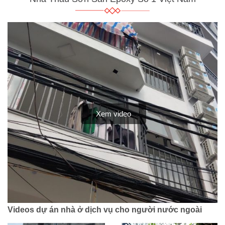
sơn ngoại thất và sơn nội
sơn trang trí được ra đời
thất. Rất nhiều khách
và cải tiến đáng kể. Bài
hàng […]
viết […]
Xem video
Videos dự án nhà ở dịch vụ cho người nước ngoài