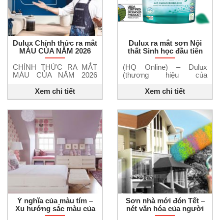
Dulux Chính thức ra mắt
Dulux ra mắt sơn Nội
MÀU CỦA NĂM 2026
thất Sinh học đầu tiên
THE RHYTHM OF
tại Việt Nam
BLUES™ – XANH
CHÍNH THỨC RA MẮT
(HQ Online) – Dulux
THANH ÂM
MÀU CỦA NĂM 2026
(thương hiệu của
THE RHYTHM OF
AkzoNobel), vừa cho ra
BLUES™ – XANH
mắt Dulux Better Living
Xem chi tiết
Xem chi tiết
THANH ÂM Lần đầu tiên,
Air Clean, sản phẩm sơn
Dulux giới thiệu “Bộ 3
nội thất gốc sinh học với
chuyển điệu của sắc
khả năng nâng cao chất
xanh” – không chỉ là một
lượng không khí trong
màu chủ đạo, mà là ba
nhà. Đây là sản phẩm
nhịp sắc riêng biệt, cho
sơn nội thất gốc sinh học
phép bạn tự do biến tấu
đầu tiên tại Việt Nam đạt
để mỗi không gian […]
chứng nhận 22% […]
Ý nghĩa của màu tím –
Sơn nhà mới đón Tết –
Xu hướng sắc màu của
nét văn hóa của người
năm
Việt đã có từ ngàn xưa