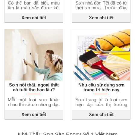
Có thể bạn đã biết, màu
Sơn nhà đón Tết đã có từ
tím là màu sắc được kết
thời xa xưa. Trước đây,
hợp từ sắc đỏ và xanh
khi ngành công nghệ vật
dương. Ý nghĩa của màu
liệu chưa phát triển thì
Xem chi tiết
Xem chi tiết
tím là gì? Cách phối màu
người ta thường dùng vôi,
sơn tím ra sao sẽ được
ve để sơn mới lại cho
chia sẻ trong bài viết này.
không gian. Truyền thống
Ý nghĩa của màu tím Đối
này vẫn được duy trì và
với người Việt, màu tím là
phát triển cho đến tận bây
một sắc […]
giờ. Sơn nhà đón tết nét
[…]
Sơn nội thất, ngoại thất
Nhu cầu sử dụng sơn
có tuổi thọ bao lâu?
trang trí hiện nay
Mỗi một loại sơn khác
Sơn trang trí là loại sơn
nhau thì sẽ có những đặc
hiện đại của thị trường
tính riêng biệt để phù hợp
hiện nay. Xã hội ngày
với vật chủ được sơn và
càng phát triển, nhu cầu
Xem chi tiết
Xem chi tiết
làm hài lòng khách hàng.
sự dụng sơn trang trí của
Trong các loại sơn dùng
khách hàng ngày càng
để sơn nhà cũng được
cao. Để chạy theo kịp sự
chia làm hai loại chính là
phát triển đó, nhiều loại
Nhà Thầu Sơn Sàn Epoxy Số 1 Việt Nam