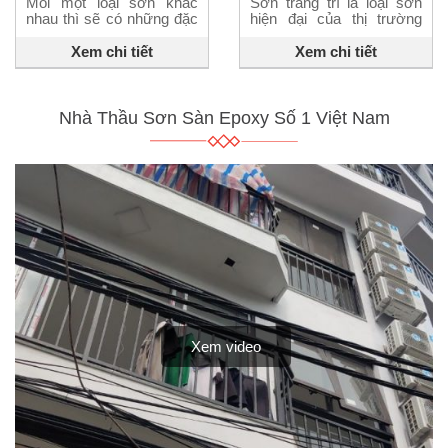
Mỗi một loại sơn khác
Sơn trang trí là loại sơn
nhau thì sẽ có những đặc
hiện đại của thị trường
tính riêng biệt để phù hợp
hiện nay. Xã hội ngày
với vật chủ được sơn và
càng phát triển, nhu cầu
Xem chi tiết
Xem chi tiết
làm hài lòng khách hàng.
sự dụng sơn trang trí của
Trong các loại sơn dùng
khách hàng ngày càng
để sơn nhà cũng được
cao. Để chạy theo kịp sự
chia làm hai loại chính là
phát triển đó, nhiều loại
Nhà Thầu Sơn Sàn Epoxy Số 1 Việt Nam
sơn ngoại thất và sơn nội
sơn trang trí được ra đời
thất. Rất nhiều khách
và cải tiến đáng kể. Bài
hàng […]
viết […]
Xem video