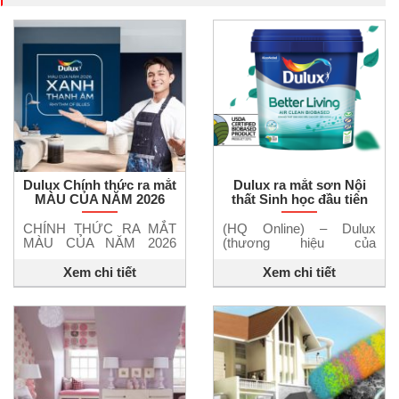
Dulux Chính thức ra mắt
Dulux ra mắt sơn Nội
MÀU CỦA NĂM 2026
thất Sinh học đầu tiên
THE RHYTHM OF
tại Việt Nam
BLUES™ – XANH
CHÍNH THỨC RA MẮT
(HQ Online) – Dulux
THANH ÂM
MÀU CỦA NĂM 2026
(thương hiệu của
THE RHYTHM OF
AkzoNobel), vừa cho ra
BLUES™ – XANH
mắt Dulux Better Living
Xem chi tiết
Xem chi tiết
THANH ÂM Lần đầu tiên,
Air Clean, sản phẩm sơn
Dulux giới thiệu “Bộ 3
nội thất gốc sinh học với
chuyển điệu của sắc
khả năng nâng cao chất
xanh” – không chỉ là một
lượng không khí trong
màu chủ đạo, mà là ba
nhà. Đây là sản phẩm
nhịp sắc riêng biệt, cho
sơn nội thất gốc sinh học
phép bạn tự do biến tấu
đầu tiên tại Việt Nam đạt
để mỗi không gian […]
chứng nhận 22% […]