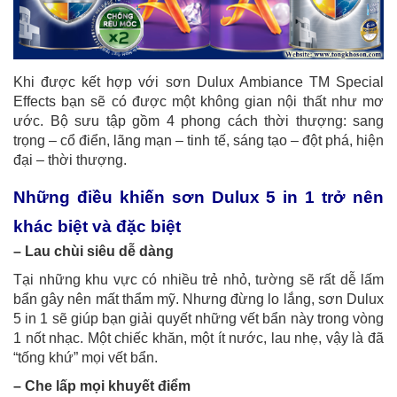
Khi được kết hợp với sơn Dulux Ambiance TM Special
Effects bạn sẽ có được một không gian nội thất như mơ
ước. Bộ sưu tập gồm 4 phong cách thời thượng: sang
trọng – cổ điển, lãng mạn – tinh tế, sáng tạo – đột phá, hiện
đại – thời thượng.
Những điều khiến sơn Dulux 5 in 1 trở nên
khác biệt và đặc biệt
– Lau chùi siêu dễ dàng
Tại những khu vực có nhiều trẻ nhỏ, tường sẽ rất dễ lấm
bẩn gây nên mất thẩm mỹ. Nhưng đừng lo lắng, sơn Dulux
5 in 1 sẽ giúp bạn giải quyết những vết bẩn này trong vòng
1 nốt nhạc. Một chiếc khăn, một ít nước, lau nhẹ, vậy là đã
“tống khứ” mọi vết bẩn.
– Che lấp mọi khuyết điểm