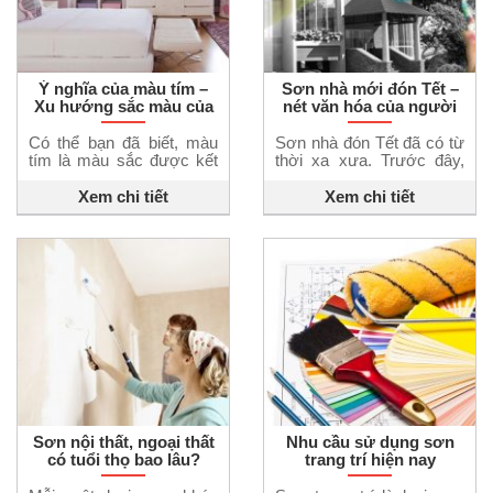
Ý nghĩa của màu tím –
Sơn nhà mới đón Tết –
Xu hướng sắc màu của
nét văn hóa của người
năm
Việt đã có từ ngàn xưa
Có thể bạn đã biết, màu
Sơn nhà đón Tết đã có từ
tím là màu sắc được kết
thời xa xưa. Trước đây,
hợp từ sắc đỏ và xanh
khi ngành công nghệ vật
dương. Ý nghĩa của màu
liệu chưa phát triển thì
Xem chi tiết
Xem chi tiết
tím là gì? Cách phối màu
người ta thường dùng vôi,
sơn tím ra sao sẽ được
ve để sơn mới lại cho
chia sẻ trong bài viết này.
không gian. Truyền thống
Ý nghĩa của màu tím Đối
này vẫn được duy trì và
với người Việt, màu tím là
phát triển cho đến tận bây
một sắc […]
giờ. Sơn nhà đón tết nét
[…]
Sơn nội thất, ngoại thất
Nhu cầu sử dụng sơn
có tuổi thọ bao lâu?
trang trí hiện nay