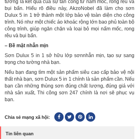
tường là kết quả của sự tấn công từ nấm mốc, rong rêu và
bụi bẩn. Hiểu rõ điều này, AkzoNobel đã làm cho sơn
Dulux 5 in 1 trở thành một lớp bảo vệ toàn diện cho công
trình. Nó như một chiếc áo khoác rộng lớn bao phủ toàn bộ
công trình, giúp ngăn chặn và loại bỏ mọi nấm mốc, rong
rêu và bụi bẩn.
– Bề mặt nhẵn mịn
Sơn Dulux 5 in 1 sở hữu lớp sơnnhẵn mịn, tạo sự sang
trọng cho tường nhà bạn.
Nếu bạn đang tìm một sản phẩm siêu cao cấp bảo vệ nội
thất nhà bạn, sơn Dulux 5 in 1 chính là sản phẩm cần. Nếu
bạn cần những thùng sơn đúng chất lượng, đúng giá với
nhà sản xuất, Thi công sơn 247 chính là nơi sẽ phục vụ
bạn.
Chia sẻ mạng xã hội:
Tin liên quan