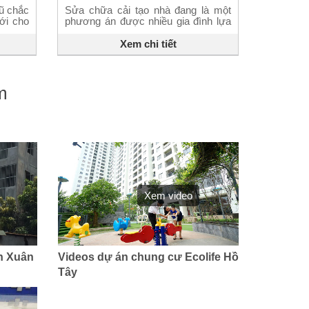
cũ chắc
Sửa chữa cải tạo nhà đang là một
ới cho
phương án được nhiều gia đình lựa
, chúng
chọn khi muốn tân trang lại nhà cũ,
ng trí
chung cư cũ để thay đổi không gian
Xem chi tiết
h theo
sống mới. Thế nhưng sửa chữa bắt
 sự ảnh
đầu từ đâu, làm sao cho tiết kiệm và
àu […]
nhanh chóng nhất thì không phải ai
cũng […]
m
Xem video
h Xuân
Videos dự án chung cư Ecolife Hồ
Tây