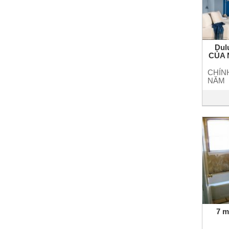
Dul
CỦA 
BL
CHÍN
NĂM
BLUE
đầu t
chuyể
chỉ l
nhịp s
do biế
7 m