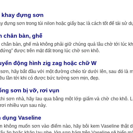
i khay đựng sơn
y đựng sơn trong túi nilon hoặc giấy bạc là cách tốt để tái sử
n chân bàn, ghế
chân bàn, ghế mà không phải giữ chúng quá lâu chờ tới lúc kh
đứng” được trên mặt đất trong lúc chờ sơn khô.
uyển động hình zig zag hoặc chữ W
 sơn, hãy bắt đầu với một đường chéo từ dưới lên, sau đó là m
ều lần tới khi có được bức tường sơn mịn, đẹp.
ống sơn bị vỡ, rơi vụn
hi sơn nhà, hãy lau qua bằng một lớp giấm và chờ cho khô. 
rơi nhiều vụn sau này.
n dụng Vaseline
 không muốn sơn vào điểm nào, hãy bôi kem Vaseline thật dày l
ấy ăn hoặc khăn lau nhẹ, lớp sơn bám trên Vaseline sẽ biến mấ