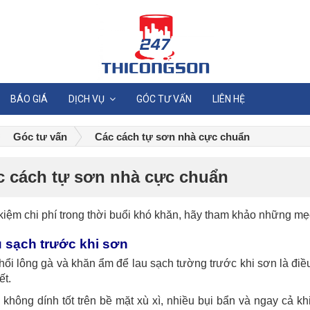
BÁO GIÁ
DỊCH VỤ
GÓC TƯ VẤN
LIÊN HỆ
Góc tư vấn
Các cách tự sơn nhà cực chuẩn
c cách tự sơn nhà cực chuẩn
 kiệm chi phí trong thời buổi khó khăn, hãy tham khảo những mẹ
u sạch trước khi sơn
ổi lông gà và khăn ẩm để lau sạch tường trước khi sơn là điề
ết.
không dính tốt trên bề mặt xù xì, nhiều bụi bẩn và ngay cả k