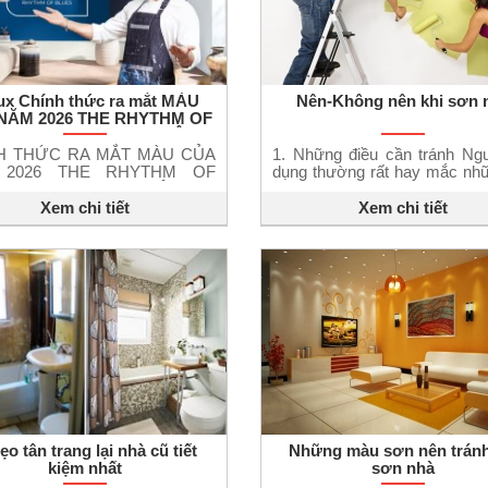
ux Chính thức ra mắt MÀU
Nên-Không nên khi sơn 
NĂM 2026 THE RHYTHM OF
UES™ – XANH THANH ÂM
H THỨC RA MẮT MÀU CỦA
1. Những điều cần tránh Ng
 2026 THE RHYTHM OF
dụng thường rất hay mắc nhữ
S™ – XANH THANH ÂM Lần
lầm trong việc chọn sơn cũ
iên, Dulux giới thiệu “Bộ 3
quá trình thi công sơn dưới đ
Xem chi tiết
Xem chi tiết
n điệu của sắc xanh” – không
trần quá tối: Việc chọn màu s
à một màu chủ đạo, mà là ba
quá tối khiến người bước v
ắc riêng biệt, cho phép bạn tự
thấy “ớn lạnh” bởi không gia
n tấu để mỗi không gian […]
giống như một hang […]
ẹo tân trang lại nhà cũ tiết
Những màu sơn nên tránh
kiệm nhất
sơn nhà