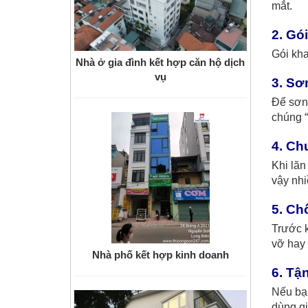
mắt.
2. Gó
Gói kha
Nhà ở gia đình kết hợp căn hộ dịch
vụ
3. Sơ
Để sơn 
chúng “
4. Ch
Khi lăn
vậy nhi
5. Ch
Trước k
vỡ hay 
Nhà phố kết hợp kinh doanh
6. Tậ
Nếu bạn
dùng gi