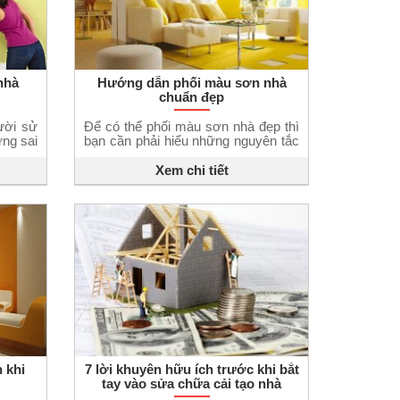
nhà
Hướng dẫn phối màu sơn nhà
chuẩn đẹp
ười sử
Để có thể phối màu sơn nhà đẹp thì
ng sai
bạn cần phải hiểu những nguyên tắc
ng như
cơ bản về phối màu sơn nhà cho nội
ây. Sơn
thất và ngoại thất. Trong bài viết này
Xem chi tiết
ơn trần
Thi công sơn 247 sẽ hướng dẫn
ào cảm
phối màu sơn nhà, giúp bạn sở hữu
n trong
một ngôi nhà có vẻ đẹp sang […]
 khi
7 lời khuyên hữu ích trước khi bắt
tay vào sửa chữa cải tạo nhà