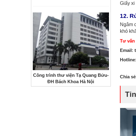
Giấy xi
12. R
Ngâm ch
khó kh
Tư vấn
Email:
Hotline
Công trình thư viện Tạ Quang Bửu-
Chia sẻ
ĐH Bách Khoa Hà Nội
Tin