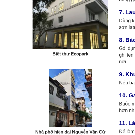
7. La
Dùng k
sơn lat
8. Bả
Gói dụn
Biệt thự Ecopark
ghi tên
nơi.
9. Kh
Nếu bạn
10. G
Buộc m
hơn nh
11. L
Để làm 
Nhà phố hiện đại Nguyễn Văn Cừ