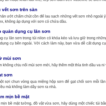
u vết sơn trên sàn
hăn ướt chấm chút cồn để lau sạch những vết sơn nhỏ ngoài ý
ex, không áp dụng với sơn có chứa dầu.
o quản dụng cụ lăn sơn
g cụ lăn sơn trong túi nilon có khóa kéo và lưu giữ trong nhữ
 dụng cụ bên ngoài. Với cách làm này, bạn vừa dễ cất dụng c
ử mùi sơn
 không chịu nổi mùi sơn mới, hãy thêm một thìa tinh dầu va ni 
ạt sơn
ột sợi chun vòng qua miệng hộp sơn để gạt chổi sơn mỗi lần 
iều mà không làm dây sơn ra nhà.
àm mịn bề mặt
mịn bề mặt tường, đồ vật vừa sơn, hãy dùng một chiếc túi bằ