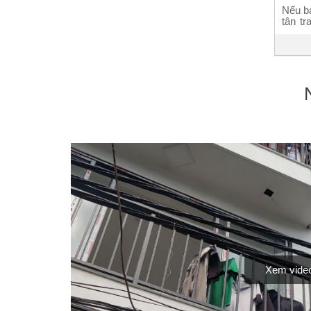
Nếu ba
tân tr
không 
thời g
người 
đổi m
sách e
Xem vide