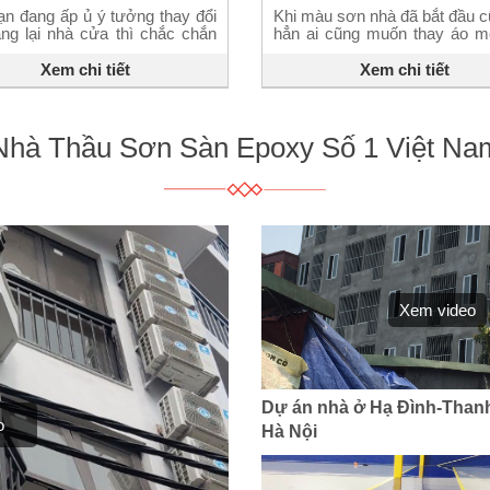
̣n đang ấp ủ ý tưởng thay đổi
Khi màu sơn nhà đã bắt đầu 
ang lại nhà cửa thì chắc chắn
hẳn ai cũng muốn thay áo m
nên bỏ qua bài viết này! Qua
căn nhà của mình. Tuy nhiên
ian, cả cơ thể và tâm hồn con
ta thường chọn màu sắc tra
Xem chi tiết
Xem chi tiết
đều tự nhiên đòi hỏi một sự
cho không gian sống của mìn
ới về không gian nhưng ngân
sở thích mà ít chú trọng đến
o hẹp không phải lúc […]
hưởng của nó về lâu dài. 1. M
Nhà Thầu Sơn Sàn Epoxy Số 1 Việt Na
Xem video
Dự án nhà ở Hạ Đình-Than
o
Hà Nội