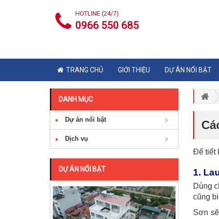
HOTLINE (24/7)
0966 550 685
TRANG CHỦ
GIỚI THIỆU
DỰ ÁN NỔI BẬT
DANH MỤC
Dự án nổi bật
Cá
Dịch vụ
Để tiết
DỰ ÁN NỔI BẬT
1. La
Dùng ch
cũng bi
Sơn sẽ 